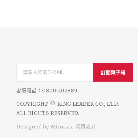
訂閱電子報
客服電話：
0800-202889
COPYRIGHT © KING LEADER CO., LTD.
ALL RIGHTS RESERVED.
網頁設計
Designed by
Minmax