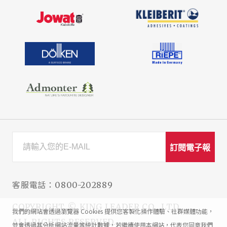
訂閱電子報
客服電話：
0800-202889
COPYRIGHT © KING LEADER CO., LTD.
我們的網站會透過瀏覽器 Cookies 提供您客製化操作體驗、社群媒體功能，
ALL RIGHTS RESERVED.
並會透過其分析網站流量等統計數據，若繼續使用本網站，代表您同意我們