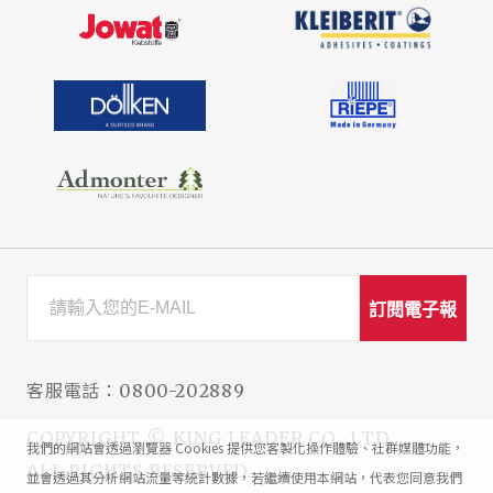
高琪興業有限公司
1-5色/CLEAF 6-10色
新北市
昊琦股份有限公司
6-10色
新北市
鼎沐國際股份有限公司
6-10色
新北市
訂閱電子報
頂廚廚櫃有限公司
6-10色
客服電話：
0800-202889
新北市
COPYRIGHT © KING LEADER CO., LTD.
佑鎧-歐菲特
我們的網站會透過瀏覽器 Cookies 提供您客製化操作體驗、社群媒體功能，
ALL RIGHTS RESERVED.
6-10色
並會透過其分析網站流量等統計數據，若繼續使用本網站，代表您同意我們