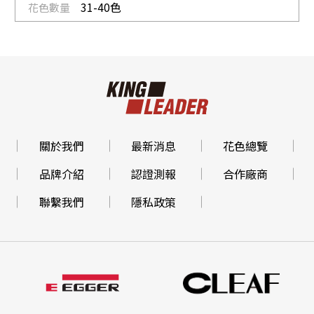
31-40色
北區、中區
愛瑞克國際興業股份有限公司
CLEAF 31-40色
新北市
都會族系統櫥櫃有限公司(泰山廠)
11-20色
關於我們
最新消息
花色總覽
新北市
品牌介紹
認證測報
合作廠商
愛爾華企業有限公司
聯繫我們
隱私政策
11-20色
宜蘭縣
龍德設計工場股份有限公司
6-10色/CLEAF 1-5色
全區