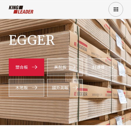
EGGER
塑合板
美耐板
封邊條
木地板
國外測報