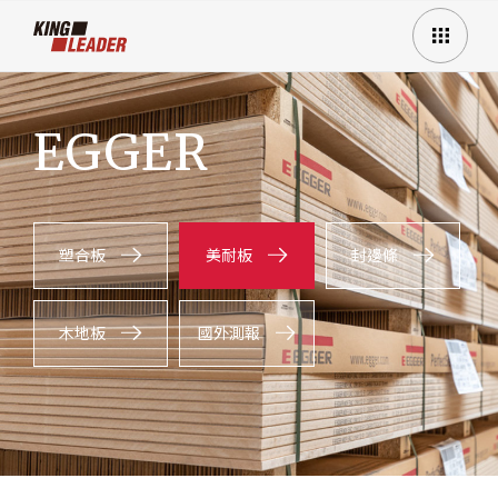
EGGER
塑合板
美耐板
封邊條
木地板
國外測報