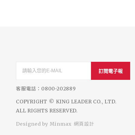
訂閱電子報
客服電話：
0800-202889
COPYRIGHT © KING LEADER CO., LTD.
ALL RIGHTS RESERVED.
網頁設計
Designed by
Minmax