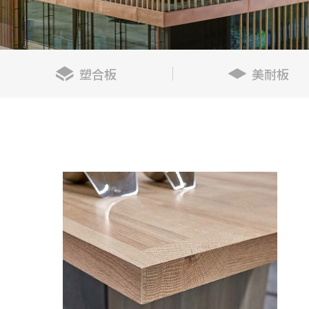
塑合板
美耐板