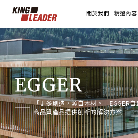
關於我們
精選內容
PRODUCTS
OUR BRAND
CERTIFICATION
花色總覽
品牌介紹
認證測報
威佐透過所代理的產品，透過產品結的相關
威佐透過所代理的產品，透過產品結的相關
威佐透過所代理的產品，透過產品結的相關
EGGER
品項搭配，使產品發揮最大效益的呈現。
品項搭配，使產品發揮最大效益的呈現。
品項搭配，使產品發揮最大效益的呈現。
「更多創造，源自木材。」EGGER
高品質產品提供創新的解決方案