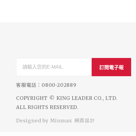
訂閱電子報
客服電話：
0800-202889
COPYRIGHT © KING LEADER CO., LTD.
ALL RIGHTS RESERVED.
網頁設計
Designed by
Minmax