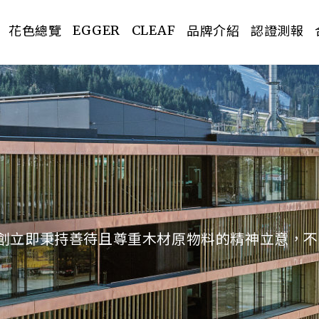
花色總覽
品牌介紹
認證測報
EGGER
CLEAF
PREV
自創立即秉持善待且尊重木材原物料的精神立意，