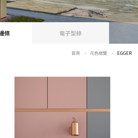
邊條
電子型錄
>
>
首頁
花色總覽
EGGER