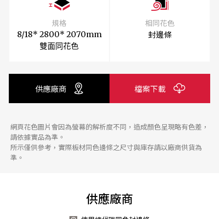
規格
相同花色
封邊條
8/18* 2800* 2070mm
雙面同花色
供應廠商
檔案下載
網頁花色圖片會因為螢幕的解析度不同，造成顏色呈現略有色差，
請依據實品為準。
所示僅供參考，實際板材同色邊條之尺寸與庫存請以廠商供貨為
準。
供應廠商