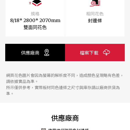
規格
相同花色
封邊條
8/18* 2800* 2070mm
雙面同花色
供應廠商
檔案下載
網頁花色圖片會因為螢幕的解析度不同，造成顏色呈現略有色差，
請依據實品為準。
所示僅供參考，實際板材同色邊條之尺寸與庫存請以廠商供貨為
準。
供應廠商