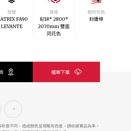
型號
規格
相同花色
封邊條
ATRIX FA90
8/18* 2800*
LEVANTE
2070mm 雙面
同花色
商
檔案下載
解析度不同，造成顏色呈現略有色差，請依據實品為準。