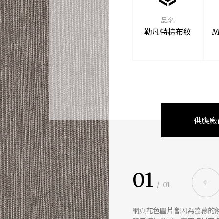
品名
勒凡特棕布紋
M
供應廠
01
/
01
網頁花色圖片會因為螢幕的