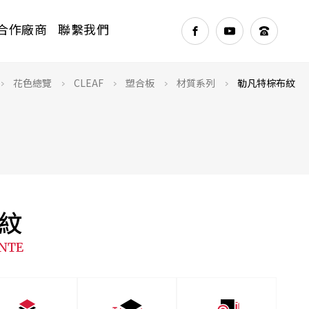
合作廠商
聯繫我們
>
>
>
>
>
花色總覽
CLEAF
塑合板
材質系列
勒凡特棕布紋
NEXT
紋
ANTE