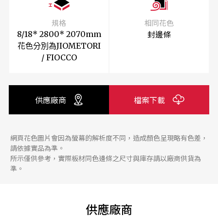
規格
相同花色
封邊條
8/18* 2800* 2070mm
花色分別為JIOMETORI
/ FIOCCO
供應廠商
檔案下載
網頁花色圖片會因為螢幕的解析度不同，造成顏色呈現略有色差，
請依據實品為準。
所示僅供參考，實際板材同色邊條之尺寸與庫存請以廠商供貨為
準。
供應廠商