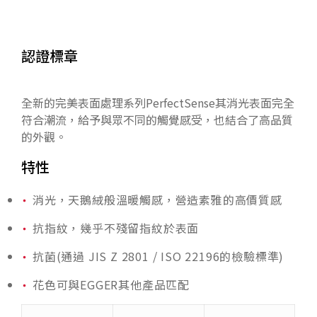
認證標章
全新的完美表面處理系列
PerfectSense其消光表面完全
符合潮流，給予與眾不同的觸覺感受，也結合了高品質
的外觀
。
特性
消光，天鵝絨般溫暖觸感，營造素雅的高價質感
抗指紋，幾乎不殘留指紋於表面
抗菌(通過 JIS Z 2801 / ISO 22196的檢驗標準)
花色可與EGGER其他產品匹配