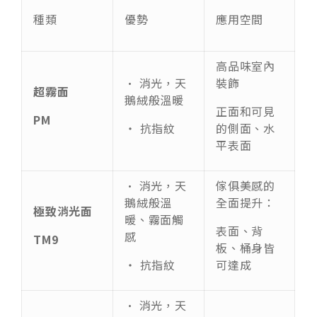
種類
優勢
應用空間
高品味室內
• 消光，天
裝飾
超霧面
鵝絨般溫暖
正面和可見
PM
‧ 抗指紋
的側面、水
平表面
• 消光，天
傢俱美感的
鵝絨般溫
全面提升：
極致消光面
暖、霧面觸
表面、背
感
TM9
板、桶身皆
‧ 抗指紋
可達成
• 消光，天