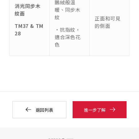
鵝絨般溫
消光同步木
暖、同步木
紋面
紋
正面和可見
TM37 & TM
的側面
‧抗指紋，
28
適合深色花
色
返回列表
進一步了解