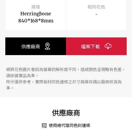
規格
相同花色
-
Herringbone
840*168*8mm
供應廠商
檔案下載
網頁花色圖片會因為螢幕的解析度不同，造成顏色呈現略有色差，
請依據實品為準。
所示僅供參考，實際板材同色邊條之尺寸與庫存請以廠商供貨為
準。
供應廠商
使用總代理同色封邊條