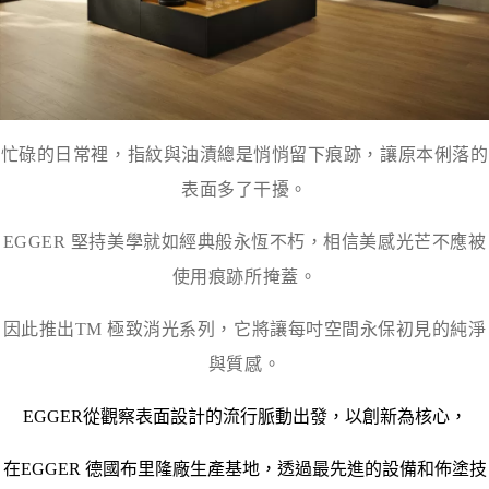
忙碌的日常裡，指紋與油漬總是悄悄留下痕跡，讓原本俐落的
表面多了干擾。
EGGER
堅持美學就如經典般永恆不朽，相信美感光芒不應被
使用痕跡所掩蓋。
因此推出
TM
極致消光系列，它將讓每吋空間永保初見的純淨
與質感。
EGGER
從觀察表面設計的流行脈動出發，以創新為核心，
在
EGGER
德國布里隆廠生產基地，透過最先進的設備和佈塗技