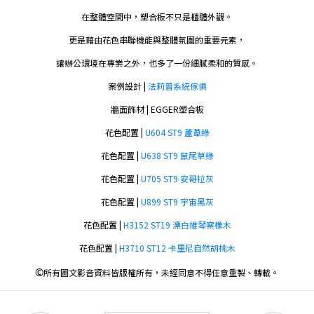
在整體空間中，塑合板不只是櫃體外觀。
更是藉由花色串聯機能與整體氛圍的重要元素，
讓辦公環境在專業之外，也多了一份細膩柔和的質感。
案例設計 |
法莉普系統傢俱
牆面飾材 | EGGER塑合板
花色配置 |
U604 ST9 蘆葦綠
花色配置 |
U638 ST9 鼠尾草綠
花色配置 |
U705 ST9 安哥拉灰
花色配置 |
U899 ST9 宇宙黑灰
花色配置 |
H3152 ST19 漂白維琴察橡木
花色配置 |
H3710 ST12 卡里尼自然胡桃木
©
所有圖文影音資料皆版權所有，未經同意不得任意重製、轉載。