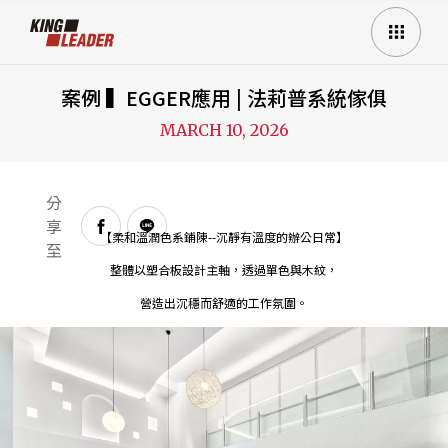
案例 ▍EGGER應用 | 法莉普系統傢俱
MARCH 10, 2026
分
享
【柔和溫潤色系鋪陳--沉靜有溫度的辦公日常】
至
整體以塑合板設計主軸，透過單色與木紋，
營造出沉穩而舒適的工作氛圍。