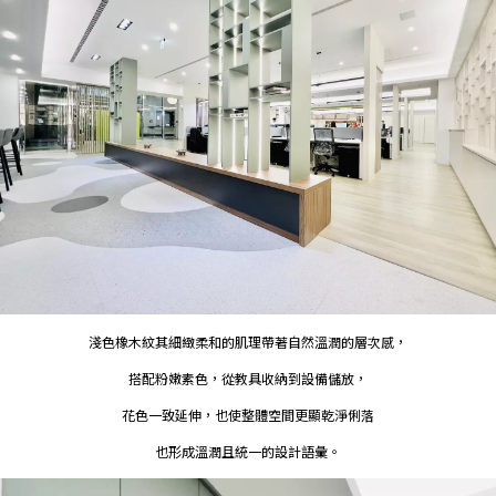
淺色橡木紋其細緻柔和的肌理帶著自然溫潤的層次感，
搭配粉嫩素色，從教具收納到設備儲放，
花色一致延伸，也使整體空間更顯乾淨俐落
也形成溫潤且統一的設計語彙。