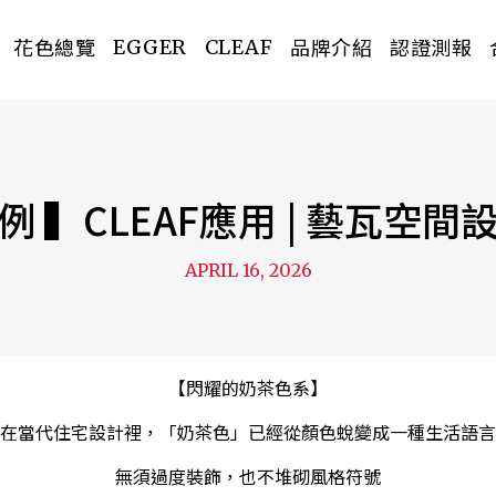
花色總覽
品牌介紹
認證測報
EGGER
CLEAF
例 ▍CLEAF應用 | 藝瓦空間
PREV
APRIL 16, 2026
【閃耀的奶茶色系】
在當代住宅設計裡，「奶茶色」已經從顏色蛻變成一種生活語言
無須過度裝飾，也不堆砌風格符號