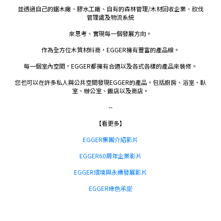
並透過自己的鋸木廠、膠水工廠、自有的森林管理/木材回收企業、砍伐
管理處及物流系統
來思考、實現每一個發展方向。
作為全方位木質材料商，EGGER擁有豐富的產品線。
每一個室內空間，EGGER都擁有合適以及各式各樣的產品來裝修。
您也可以在許多私人與公共空間發現EGGER的產品，包括廚房、浴室、臥
室、辦公室、飯店以及商店。
--
【看更多】
EGGER集團介紹影片
EGGER60周年企業影片
EGGER環境與永續發展影片
EGGER綠色承諾