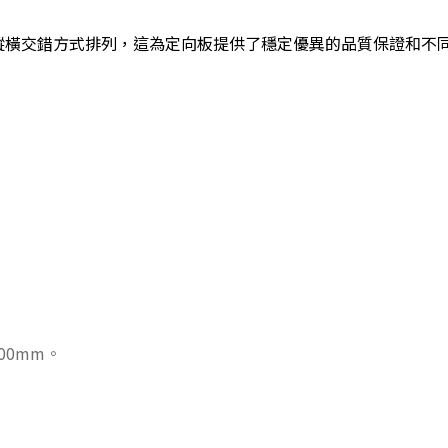
片按縱橫交錯方式排列，這為定向板提供了穩定優異的品質保證和
00mm。