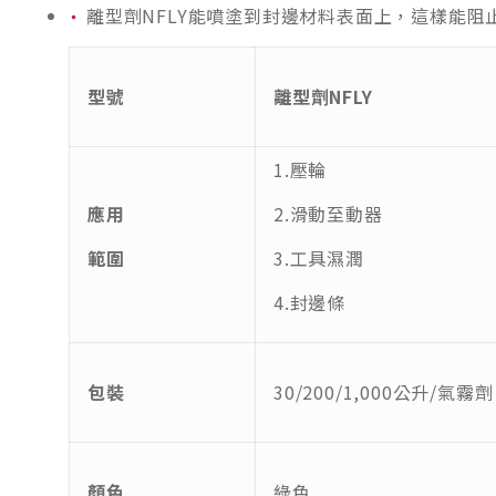
離型劑NFLY能噴塗到封邊材料表面上，這樣能阻止
型號
離型劑NFLY
1.壓輪
應用
2.滑動至動器
範圍
3.工具濕潤
4.封邊條
包裝
30/200/1,000公升/氣霧劑
顏色
綠色