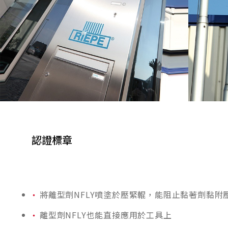
認證標章
將離型劑NFLY噴塗於壓緊輥，能阻止黏著劑黏附
離型劑NFLY也能直接應用於工具上