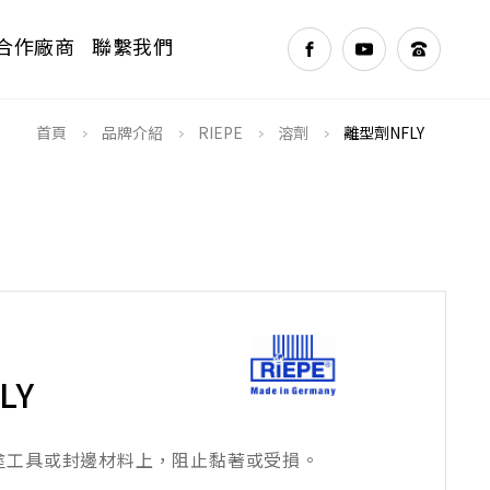
合作廠商
聯繫我們
>
>
>
>
首頁
品牌介紹
RIEPE
溶劑
離型劑NFLY
NEXT
LY
噴塗工具或封邊材料上，阻止黏著或受損。