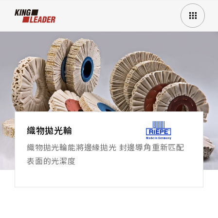
織物拋光輪
織物拋光輪能將邊緣拋光 封邊導角重新匹配
表面的光潔度