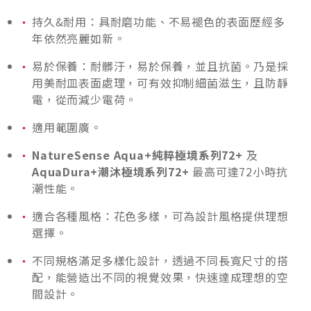
持久&耐用：具耐磨功能、不易褪色的表面歷經多
年依然亮麗如新。
易於保養：耐髒汙，易於保養，並且抗菌。乃是採
用美耐皿表面處理，可有效抑制細菌滋生，且防靜
電，從而減少電荷。
適用範圍廣。
NatureSense Aqua+純粹極境系列72+
及
AquaDura+潮沐極境系列72+
最高可達72小時抗
潮性能。
適合各種風格：花色多樣，可為設計風格提供理想
選擇。
不同規格滿足多樣化設計，透過不同長寬尺寸的搭
配，能營造出不同的視覺效果，快速達成理想的空
間設計。